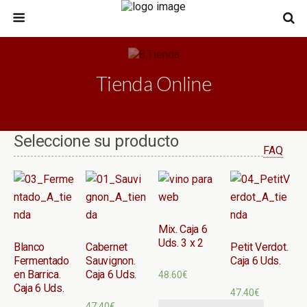
Tienda Online
Seleccione su producto
FAQ
Mix. Caja 6
Uds. 3 x 2
Blanco
Cabernet
Petit Verdot.
Fermentado
Sauvignon.
Caja 6 Uds.
en Barrica.
Caja 6 Uds.
48.60
€
Caja 6 Uds.
47.40
€
47.40
€