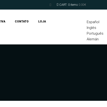
CART:
0 items
0.00
€
IVA
CONTATO
LOJA
Español
Inglés
Português
Alemán